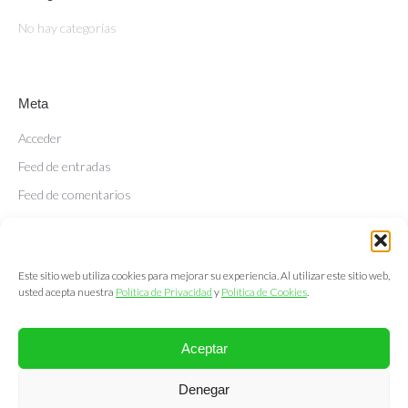
No hay categorías
Meta
Acceder
Feed de entradas
Feed de comentarios
WordPress.org
Este sitio web utiliza cookies para mejorar su experiencia. Al utilizar este sitio web,
usted acepta nuestra
Política de Privacidad
y
Política de Cookies
.
Aceptar
@2025. LemonGrass Communications S.L.
Denegar