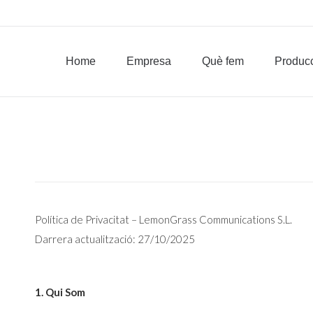
Home
Empresa
Què fem
Home
Empresa
Què fem
Produc
Política de Privacitat – LemonGrass Communications S.L.
Darrera actualització: 27/10/2025
1. Qui Som