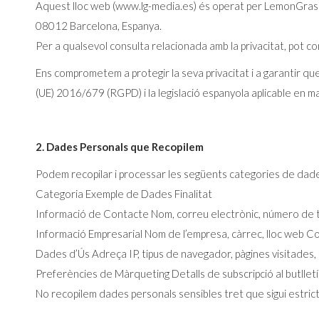
Aquest lloc web (www.lg-media.es) és operat per LemonGrass
08012 Barcelona, Espanya.
Per a qualsevol consulta relacionada amb la privacitat, pot c
Ens comprometem a protegir la seva privacitat i a garantir 
(UE) 2016/679 (RGPD) i la legislació espanyola aplicable en 
2. Dades Personals que Recopilem
Podem recopilar i processar les següents categories de dad
Categoria Exemple de Dades Finalitat
Informació de Contacte Nom, correu electrònic, número de te
Informació Empresarial Nom de l’empresa, càrrec, lloc web Co
Dades d’Ús Adreça IP, tipus de navegador, pàgines visitades, 
Preferències de Màrqueting Detalls de subscripció al butllet
No recopilem dades personals sensibles tret que sigui estri