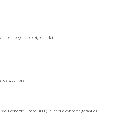
des o segons ho exigeixi la llei.
cials, com ara:
spai Econòmic Europeu (EEE) llevat que existeixin garanties