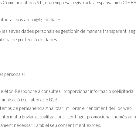
 Communications S.L., una empresa registrada a Espanya amb CIF B646
ontactar-nos a info@lg-media.es.
que les seves dades personals es gestionin de manera transparent, s
matèria de protecció de dades.
es personals:
lèfon Respondre a consultes i proporcionar informació sol·licitada
municació i col·laboració B2B
temps de permanència Analitzar i millorar el rendiment del lloc web
í informatiu Enviar actualitzacions i contingut promocional (només am
ctament necessari i amb el seu consentiment exprés.