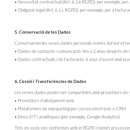
• Necessitat contractual (Art. 6.1.b RGPD): per exemple, per 
• Obligació legal (Art. 6.1.c RGPD): per exemple, per a factur
5. Conservació de les Dades
Conservarem les seves dades personals només durant el temps n
• Dades de contacte i comunicació: fins a 2 anys després de l
• Dades contractuals i de facturació: 6 anys d’acord amb la 
6. Cessió i Transferències de Dades
Les seves dades poden ser compartides amb proveïdors de se
• Proveïdors d’allotjament web
• Plataformes de màrqueting per correu electrònic o CRM
• Eines d’IT i analítiques (per exemple, Google Analytics)
Tots els socis són conformes amb el RGPD i només processen d