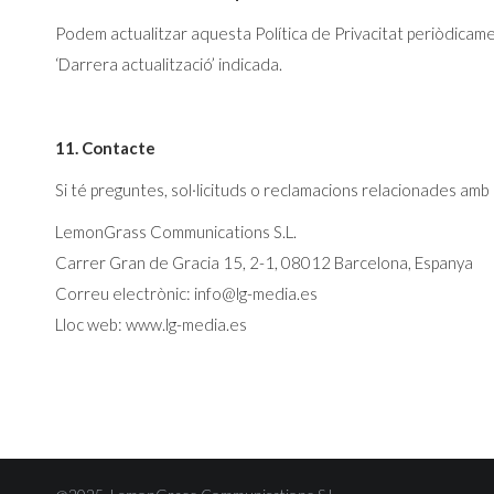
Podem actualitzar aquesta Política de Privacitat periòdicamen
‘Darrera actualització’ indicada.
11. Contacte
Si té preguntes, sol·licituds o reclamacions relacionades amb 
LemonGrass Communications S.L.
Carrer Gran de Gracia 15, 2-1, 08012 Barcelona, Espanya
Correu electrònic: info@lg-media.es
Lloc web: www.lg-media.es