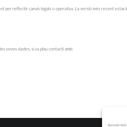
t per reflectir canvis legals o operatius. La versió més recent esta
les seves dades, si us plau contacti amb:
Aquesta web ut