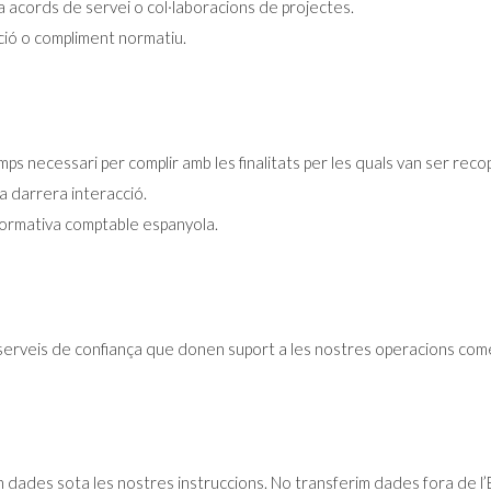
a acords de servei o col·laboracions de projectes.
ació o compliment normatiu.
ecessari per complir amb les finalitats per les quals van ser recopila
a darrera interacció.
normativa comptable espanyola.
rveis de confiança que donen suport a les nostres operacions comer
ades sota les nostres instruccions. No transferim dades fora de l’E