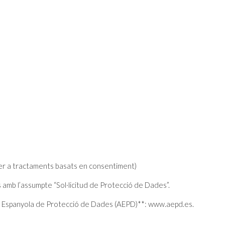
per a tractaments basats en consentiment)
 amb l’assumpte “Sol·licitud de Protecció de Dades”.
ia Espanyola de Protecció de Dades (AEPD)**: www.aepd.es.