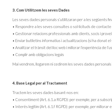
3. Com Utilitzem les seves Dades
Les seves dades personals s’utilitzaran per a les següents fina
• Respondre a les seves consultes o sol·licituds de contacte
• Gestionar relacions professionals amb clients, socis i prove
• Enviar butlletins informatius i actualitzacions (si ha donat 
• Analitzar el trànsit del lloc web i millorar l’experiència de l’u
• Complir amb obligacions legals
Mai vendrem, llogarem ni cedirem les seves dades personals 
4. Base Legal per al Tractament
Tractem les seves dades basant-nos en:
• Consentiment (Art. 6.1.a RGPD): per exemple, per a subscrip
• Interès legítim (Art. 6.1.f RGPD): per exemple, per millorar e