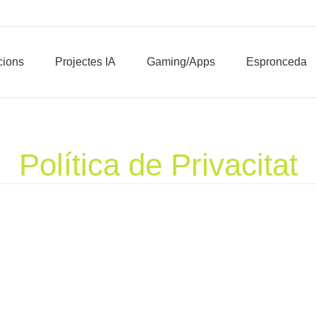
Produccions
Projectes IA
Gaming/Apps
Espronceda
Imme
cions
Projectes IA
Gaming/Apps
Espronceda
Política de Privacitat