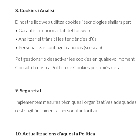
8. Cookies i Anàlisi
El nostre lloc web utilitza cookies i tecnologies similars per:
• Garantir la funcionalitat del lloc web
• Analitzar el trànsit i les tendències d’ús
• Personalitzar contingut i anuncis (si escau)
Pot gestionar o desactivar les cookies en qualsevol moment 
Consulti la nostra Política de Cookies per a més detalls.
9. Seguretat
Implementem mesures tècniques i organitzatives adequades pe
restringit únicament al personal autoritzat.
10. Actualitzacions d’aquesta Política