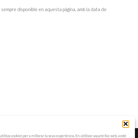
rà sempre disponible en aquesta pàgina, amb la data de
ilitza cookies per a millorar la seva experiència. En utilitzar aquest lloc web, vostè