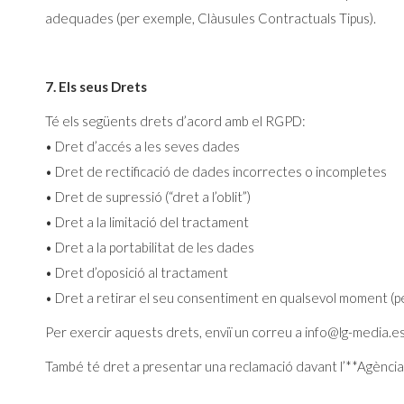
adequades (per exemple, Clàusules Contractuals Tipus).
7. Els seus Drets
Té els següents drets d’acord amb el RGPD:
• Dret d’accés a les seves dades
• Dret de rectificació de dades incorrectes o incompletes
• Dret de supressió (“dret a l’oblit”)
• Dret a la limitació del tractament
• Dret a la portabilitat de les dades
• Dret d’oposició al tractament
• Dret a retirar el seu consentiment en qualsevol moment (
Per exercir aquests drets, enviï un correu a info@lg-media.es
També té dret a presentar una reclamació davant l’**Agènc