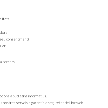
litats:
ïdors
el seu consentiment)
suari
a tercers.
cions a butlletins informatius.
ls nostres serveis o garantir la seguretat del lloc web.