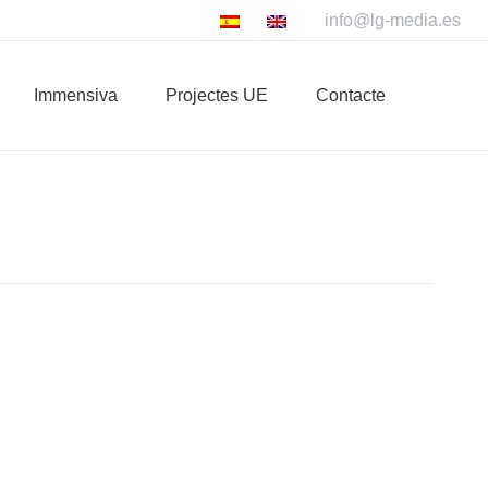
info@lg-media.es
nsiva
Projectes UE
Contacte
Immensiva
Projectes UE
Contacte