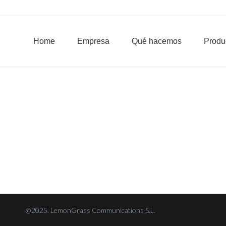
Home
Empresa
Qué hacemos
Home
Empresa
Qué hacemos
Produ
@2025. LemonGrass Communications S.L.