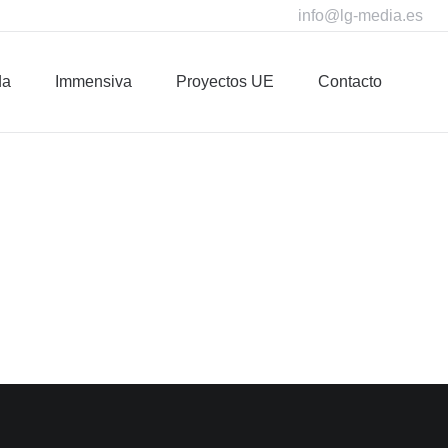
info@lg-media.es
mmensiva
Proyectos UE
Contacto
da
Immensiva
Proyectos UE
Contacto