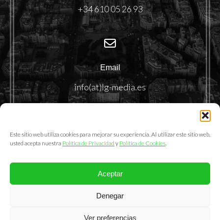
+34 610 05 26 93
Email
info(at)lg-media.es
Este sitio web utiliza cookies para mejorar su experiencia. Al utilizar este sitio web,
usted acepta nuestra
Política de Privacidad
y
Política de Cookies
.
Aceptar
@2025. LemonGrass Communications S.L.
Denegar
Política de Privacidad
|
Política de Cookies
|
Aviso Legal
Ver preferencias