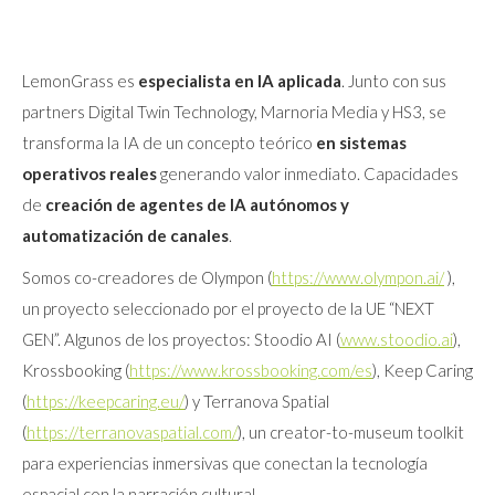
LemonGrass es
especialista en IA aplicada
. Junto con sus
partners Digital Twin Technology, Marnoria Media y HS3, se
transforma la IA de un concepto teórico
en sistemas
operativos reales
generando valor inmediato. Capacidades
de
creación de agentes de IA
autónomos y
automatización de canales
.
Somos co-creadores de Olympon (
https://www.olympon.ai/
),
un proyecto seleccionado por el proyecto de la UE “NEXT
GEN”. Algunos de los proyectos: Stoodio AI (
www.stoodio.ai
),
Krossbooking (
https://www.krossbooking.com/es
), Keep Caring
(
https://keepcaring.eu/
) y Terranova Spatial
(
https://terranovaspatial.com/
), un creator-to-museum toolkit
para experiencias inmersivas que conectan la tecnología
espacial con la narración cultural.