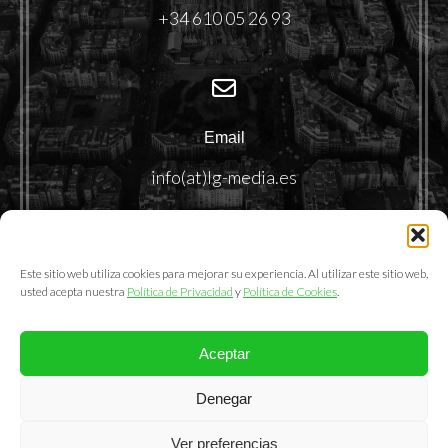
+34 610 05 26 93
Email
info(at)lg-media.es
Este sitio web utiliza cookies para mejorar su experiencia. Al utilizar este sitio web,
usted acepta nuestra
Política de Privacidad
y
Política de Cookies
.
Aceptar
@2025. LemonGrass Communications S.L.
Denegar
Política de Privacidad
|
Política de Cookies
|
Aviso Legal
Ver preferencias