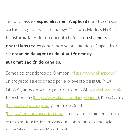
LemonGrass es
especialista en IA aplicada
. Junto con sus
partners Digital Twin Technology, Marnoria Media y HS3, se
transforma la IA de un concepto teórico
en sistemas
operativos reales
generando valor inmediato. Capacidades
de
creación de agentes de IA
autónomos y
automatización de canales
.
Somos co-creadores de Olympon (
https://www.olympon.ai/
),
un proyecto seleccionado por el proyecto de la UE “NEXT
GEN”. Algunos de los proyectos: Stoodio AI (
www.stoodio.ai
),
Krossbooking (
https://www.krossbooking.com/es
), Keep Caring
(
https://keepcaring.eu/
) y Terranova Spatial
(
https://terranovaspatial.com/
), un creator-to-museum toolkit
para experiencias inmersivas que conectan la tecnología
espacial con la narración cultural.