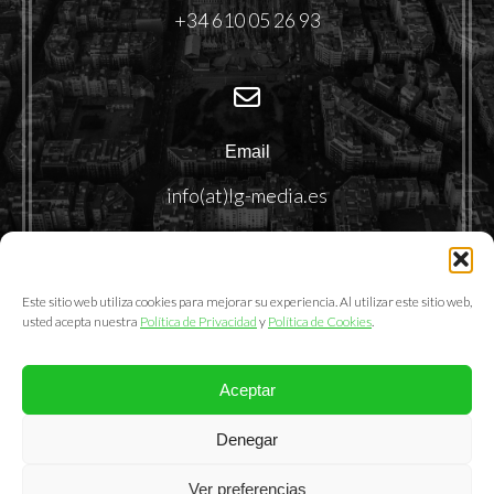
+34 610 05 26 93
Email
info(at)lg-media.es
Este sitio web utiliza cookies para mejorar su experiencia. Al utilizar este sitio web,
usted acepta nuestra
Política de Privacidad
y
Política de Cookies
.
Aceptar
@2025. LemonGrass Communications S.L.
Denegar
Política de Privacidad
|
Política de Cookies
|
Aviso Legal
Ver preferencias