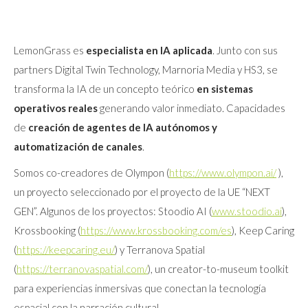
LemonGrass es
especialista en IA aplicada
. Junto con sus
partners Digital Twin Technology, Marnoria Media y HS3, se
transforma la IA de un concepto teórico
en sistemas
operativos reales
generando valor inmediato. Capacidades
de
creación de agentes de IA
autónomos y
automatización de canales
.
Somos co-creadores de Olympon (
https://www.olympon.ai/
),
un proyecto seleccionado por el proyecto de la UE “NEXT
GEN”. Algunos de los proyectos: Stoodio AI (
www.stoodio.ai
),
Krossbooking (
https://www.krossbooking.com/es
), Keep Caring
(
https://keepcaring.eu/
) y Terranova Spatial
(
https://terranovaspatial.com/
), un creator-to-museum toolkit
para experiencias inmersivas que conectan la tecnología
espacial con la narración cultural.