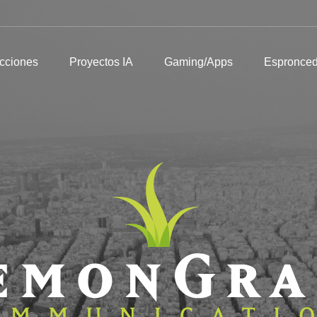
Producciones
Proyectos IA
Gaming/Apps
Espronceda
I
cciones
Proyectos IA
Gaming/Apps
Espronce