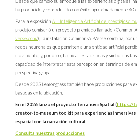
Desde que cambió su enfoque a las experiencias digitales i
ha producido y coproducido con éxito aproximadamente 40 e
Para la exposición
AI : Inteligencia Artificial del prestigios
produjo comisarió un proyecto premiado llamado «Common A
verse.com/
), La instalación Common-AI-Verse combina, por un
redes neuronales que permiten a una entidad artificial percib
movimiento, y, por otro, técnicas estadísticas y simbólicas ba
capacidad de interpretar esta percepción en términos de e
perspectiva grupal.
Desde 2025 Lemongrass también hace producciones para exp
basadas en la ubicación.
En el 2026 lanzó el proyecto Terranova Spatial (
https://t
creator-to-museum toolkit para experiencias inmersivas
espacial con la narración cultural
Consulta nuestras producciones