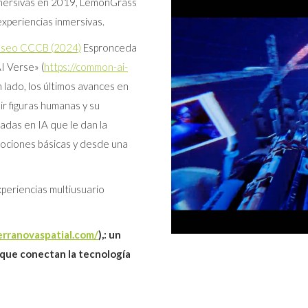
nmersivas en 2019, LemonGrass
xperiencias inmersivas.
o museo CCCB (2024)
Espronceda
I Verse» (
https://common-ai-
 lado, los últimos avances en
ir figuras humanas y su
sadas en IA que le dan la
mociones básicas y desde una
eriencias multiusuario
erranovaspatial.com/
),: un
 que conectan la tecnología