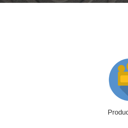
Produ
Somos una productora i
altamente experimentado
producciones i
Produ