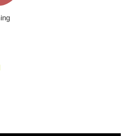
ing
M