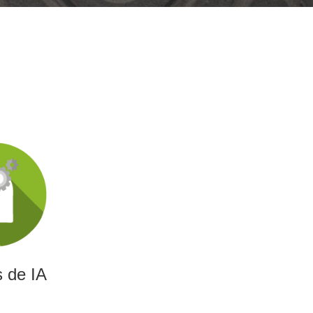
 de IA
gencia artificial capaces
 optimizar decisiones y
encia empresarial.
 de IA