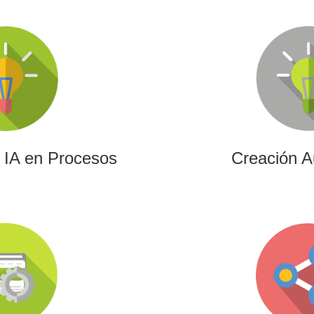
e IA en Procesos
Creación A
resa aprovechar el poder de
Ofrecemos soluciones cre
ramientas más avanzadas para
edición para cualquier tipo
la creación de contenidos.
vídeos promocionales, spot
de eve
e IA en Procesos
Creación A
ación (UE)
Gam
 de I+D+i alineados con
Desarrollamos experie
 conectando innovación
videojuegos que combi
anciación estratégica.
innovación y engagement p