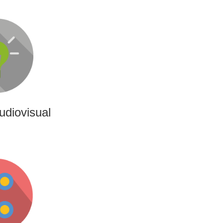
udiovisual
ativas, de producción y
 de contenido audiovisual:
s o cobertura audiovisual
ntos.
udiovisual
ing
ncias interactivas y
nan entretenimiento,
ara marcas y audiencias.