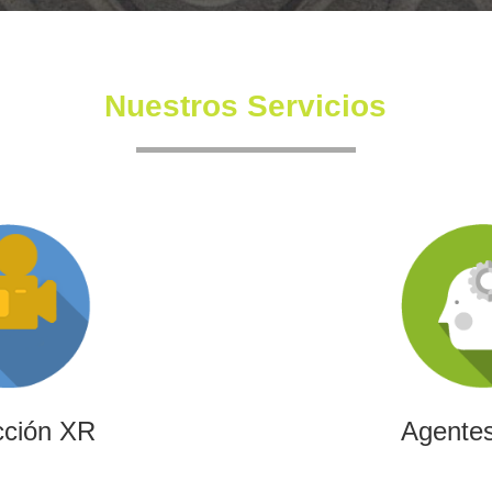
Nuestros Servicios
cción XR
Agentes
ndependiente con un equipo
Diseñamos agentes de inteli
 también en la creación de
de automatizar procesos,
nmersivas y de XR.
transformar la efici
cción XR
Agentes