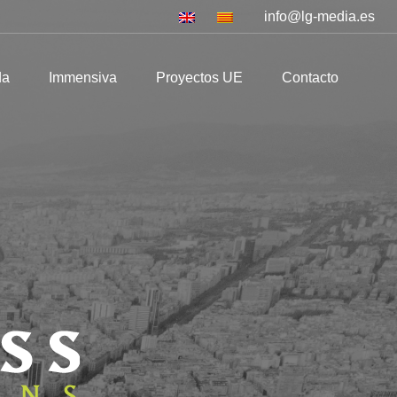
info@lg-media.es
mmensiva
Proyectos UE
Contacto
da
Immensiva
Proyectos UE
Contacto