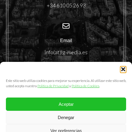
+34 610 05 26 93
Email
info(at)lg-media.es
Este sitio web utiliza cookies para mejorar su experiencia. Al utilizar este sitio web,
usted acepta nuestra
Política de Privacidad
y
Política de Cookies
.
Aceptar
@2025. LemonGrass Communications S.L.
Denegar
Política de Privacidad
|
Política de Cookies
|
Aviso Legal
Ver preferencias