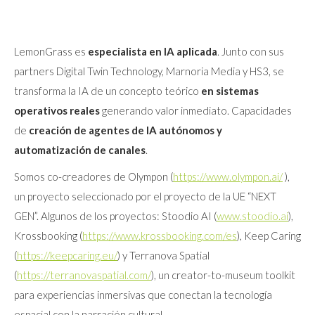
LemonGrass es
especialista en IA aplicada
. Junto con sus
partners Digital Twin Technology, Marnoria Media y HS3, se
transforma la IA de un concepto teórico
en sistemas
operativos reales
generando valor inmediato. Capacidades
de
creación de agentes de IA
autónomos y
automatización de canales
.
Somos co-creadores de Olympon (
https://www.olympon.ai/
),
un proyecto seleccionado por el proyecto de la UE “NEXT
GEN”. Algunos de los proyectos: Stoodio AI (
www.stoodio.ai
),
Krossbooking (
https://www.krossbooking.com/es
), Keep Caring
(
https://keepcaring.eu/
) y Terranova Spatial
(
https://terranovaspatial.com/
), un creator-to-museum toolkit
para experiencias inmersivas que conectan la tecnología
espacial con la narración cultural.