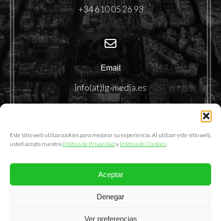
+34 610 05 26 93
Email
info(at)lg-media.es
Este sitio web utiliza cookies para mejorar su experiencia. Al utilizar este sitio web,
usted acepta nuestra
Política de Privacidad
y
Política de Cookies
.
Aceptar
@2025. LemonGrass Communications S.L.
Denegar
Política de Privacidad
|
Política de Cookies
|
Aviso Legal
Ver preferencias