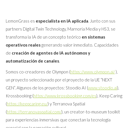
LemonGrass es
especialista en IA aplicada
. Junto con sus
partners Digital Twin Technology, Marnoria Media y HS3, se
transforma la IA de un concepto teórico
en sistemas
operativos reales
generando valor inmediato. Capacidades
de
creación de agentes de IA
autónomos y
automatización de canales
.
Somos co-creadores de Olympon (
https://www.olympon.ai/
),
un proyecto seleccionado por el proyecto de la UE “NEXT
GEN”. Algunos de los proyectos: Stoodio AI (
www.stoodio.ai
),
Krossbooking (
https://www.krossbooking.com/es
), Keep Caring
(
https://keepcaring.eu/
) y Terranova Spatial
(
https://terranovaspatial.com/
), un creator-to-museum toolkit
para experiencias inmersivas que conectan la tecnología
espacial con la narración cultural.