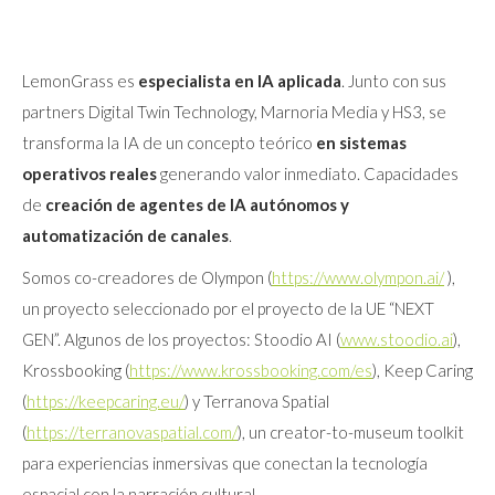
LemonGrass es
especialista en IA aplicada
. Junto con sus
partners Digital Twin Technology, Marnoria Media y HS3, se
transforma la IA de un concepto teórico
en sistemas
operativos reales
generando valor inmediato. Capacidades
de
creación de agentes de IA
autónomos y
automatización de canales
.
Somos co-creadores de Olympon (
https://www.olympon.ai/
),
un proyecto seleccionado por el proyecto de la UE “NEXT
GEN”. Algunos de los proyectos: Stoodio AI (
www.stoodio.ai
),
Krossbooking (
https://www.krossbooking.com/es
), Keep Caring
(
https://keepcaring.eu/
) y Terranova Spatial
(
https://terranovaspatial.com/
), un creator-to-museum toolkit
para experiencias inmersivas que conectan la tecnología
espacial con la narración cultural.