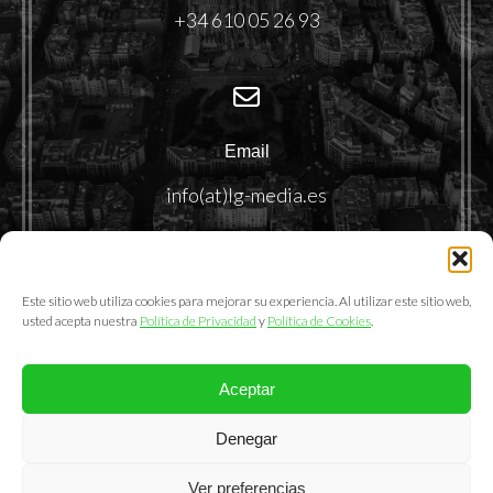
+34 610 05 26 93
Email
info(at)lg-media.es
Este sitio web utiliza cookies para mejorar su experiencia. Al utilizar este sitio web,
usted acepta nuestra
Política de Privacidad
y
Política de Cookies
.
Aceptar
@2025. LemonGrass Communications S.L.
Denegar
Política de Privacidad
|
Política de Cookies
|
Aviso Legal
Ver preferencias