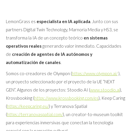
LemonGrass es
especialista en IA aplicada
. Junto con sus
partners Digital Twin Technology, Marnoria Media y HS3, se
transforma la IA de un concepto teórico
en sistemas
operativos reales
generando valor inmediato. Capacidades
de
creación de agentes de IA
autónomos y
automatización de canales
.
Somos co-creadores de Olympon (
https://www.olympon.ai/
),
un proyecto seleccionado por el proyecto de la UE “NEXT
GEN”. Algunos de los proyectos: Stoodio AI (
www.stoodio.ai
),
Krossbooking (
https://www.krossbooking.com/es
), Keep Caring
(
https://keepcaring.eu/
) y Terranova Spatial
(
https://terranovaspatial.com/
), un creator-to-museum toolkit
para experiencias inmersivas que conectan la tecnología
espacial con la narración cultural.