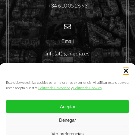
+34 610 05 26 93
Email
info(at)lg-media.es
Este sitio web utiliza cookies para mejorar su experiencia. Al utilizar este sitio web,
usted acepta nuestra
Política de Privacidad
y
Política de Cookies
.
Aceptar
@2025. LemonGrass Communications S.L.
Denegar
Política de Privacidad
|
Política de Cookies
|
Aviso Legal
Ver preferencias