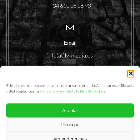
+34 610 05 26 93
Email
info(at)lg-media.es
Este sitio web utiliza cookies para mejorar su experiencia. Al utilizar este sitio web,
usted acepta nuestra
Política de Privacidad
y
Política de Cookies
.
Aceptar
@2025. LemonGrass Communications S.L.
Denegar
Política de Privacidad
|
Política de Cookies
|
Aviso Legal
Ver preferencias