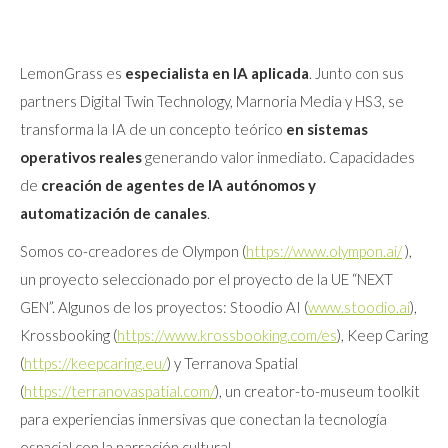
LemonGrass es
especialista en IA aplicada
. Junto con sus
partners Digital Twin Technology, Marnoria Media y HS3, se
transforma la IA de un concepto teórico
en sistemas
operativos reales
generando valor inmediato. Capacidades
de
creación de agentes de IA
autónomos y
automatización de canales
.
Somos co-creadores de Olympon (
https://www.olympon.ai/
),
un proyecto seleccionado por el proyecto de la UE “NEXT
GEN”. Algunos de los proyectos: Stoodio AI (
www.stoodio.ai
),
Krossbooking (
https://www.krossbooking.com/es
), Keep Caring
(
https://keepcaring.eu/
) y Terranova Spatial
(
https://terranovaspatial.com/
), un creator-to-museum toolkit
para experiencias inmersivas que conectan la tecnología
espacial con la narración cultural.