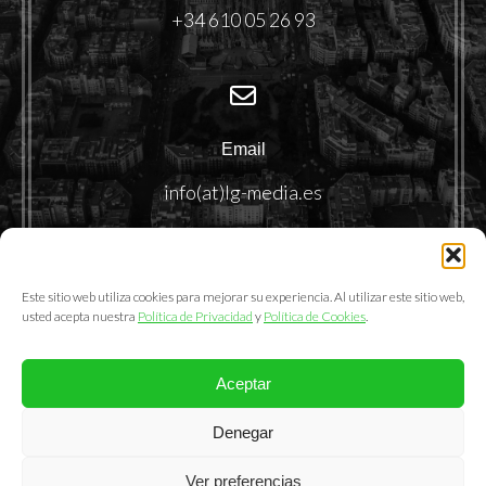
+34 610 05 26 93
Email
info(at)lg-media.es
Este sitio web utiliza cookies para mejorar su experiencia. Al utilizar este sitio web,
usted acepta nuestra
Política de Privacidad
y
Política de Cookies
.
Aceptar
@2025. LemonGrass Communications S.L.
Denegar
Política de Privacidad
|
Política de Cookies
|
Aviso Legal
Ver preferencias