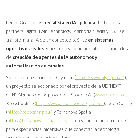
LemonGrass es
especialista en IA aplicada
. Junto con sus
partners Digital Twin Technology, Marnoria Media y HS3, se
transforma la IA de un concepto teórico
en sistemas
operativos reales
generando valor inmediato. Capacidades
de
creación de agentes de IA
autónomos y
automatización de canales
.
Somos co-creadores de Olympon (
https://www.olympon.ai/
),
un proyecto seleccionado por el proyecto de la UE “NEXT
GEN”. Algunos de los proyectos: Stoodio AI (
www.stoodio.ai
),
Krossbooking (
https://www.krossbooking.com/es
), Keep Caring
(
https://keepcaring.eu/
) y Terranova Spatial
(
https://terranovaspatial.com/
), un creator-to-museum toolkit
para experiencias inmersivas que conectan la tecnología
espacial con la narración cultural.