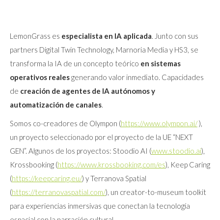
LemonGrass es
especialista en IA aplicada
. Junto con sus
partners Digital Twin Technology, Marnoria Media y HS3, se
transforma la IA de un concepto teórico
en sistemas
operativos reales
generando valor inmediato. Capacidades
de
creación de agentes de IA
autónomos y
automatización de canales
.
Somos co-creadores de Olympon (
https://www.olympon.ai/
),
un proyecto seleccionado por el proyecto de la UE “NEXT
GEN”. Algunos de los proyectos: Stoodio AI (
www.stoodio.ai
),
Krossbooking (
https://www.krossbooking.com/es
), Keep Caring
(
https://keepcaring.eu/
) y Terranova Spatial
(
https://terranovaspatial.com/
), un creator-to-museum toolkit
para experiencias inmersivas que conectan la tecnología
espacial con la narración cultural.