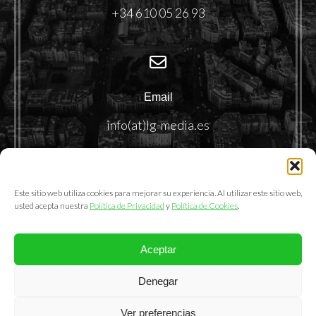
+34 610 05 26 93
Email
info(at)lg-media.es
Este sitio web utiliza cookies para mejorar su experiencia. Al utilizar este sitio web,
usted acepta nuestra
Política de Privacidad
y
Política de Cookies
.
Aceptar
@2025. LemonGrass Communications S.L.
Denegar
Política de Privacidad
|
Política de Cookies
|
Aviso Legal
Ver preferencias