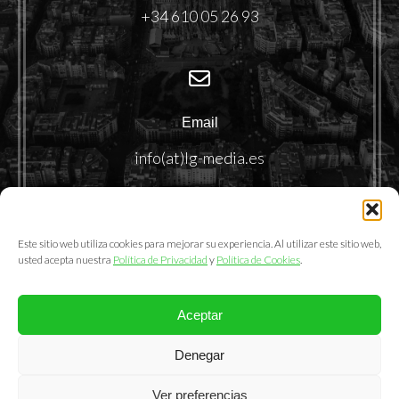
+34 610 05 26 93
Email
info(at)lg-media.es
Este sitio web utiliza cookies para mejorar su experiencia. Al utilizar este sitio web,
usted acepta nuestra
Política de Privacidad
y
Política de Cookies
.
Aceptar
@2025. LemonGrass Communications S.L.
Denegar
Política de Privacidad
|
Política de Cookies
|
Aviso Legal
Ver preferencias