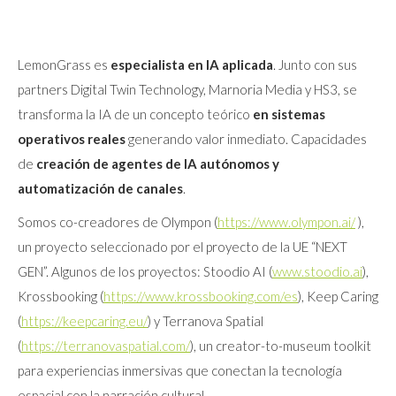
LemonGrass es
especialista en IA aplicada
. Junto con sus
partners Digital Twin Technology, Marnoria Media y HS3, se
transforma la IA de un concepto teórico
en sistemas
operativos reales
generando valor inmediato. Capacidades
de
creación de agentes de IA
autónomos y
automatización de canales
.
Somos co-creadores de Olympon (
https://www.olympon.ai/
),
un proyecto seleccionado por el proyecto de la UE “NEXT
GEN”. Algunos de los proyectos: Stoodio AI (
www.stoodio.ai
),
Krossbooking (
https://www.krossbooking.com/es
), Keep Caring
(
https://keepcaring.eu/
) y Terranova Spatial
(
https://terranovaspatial.com/
), un creator-to-museum toolkit
para experiencias inmersivas que conectan la tecnología
espacial con la narración cultural.