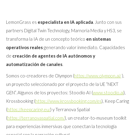
LemonGrass es
especialista en IA aplicada
. Junto con sus
partners Digital Twin Technology, Marnoria Media y HS3, se
transforma la IA de un concepto teórico
en sistemas
operativos reales
generando valor inmediato. Capacidades
de
creación de agentes de IA
autónomos y
automatización de canales
.
Somos co-creadores de Olympon (
https://www.olympon.ai/
),
un proyecto seleccionado por el proyecto de la UE “NEXT
GEN”. Algunos de los proyectos: Stoodio AI (
www.stoodio.ai
),
Krossbooking (
https://www.krossbooking.com/es
), Keep Caring
(
https://keepcaring.eu/
) y Terranova Spatial
(
https://terranovaspatial.com/
), un creator-to-museum toolkit
para experiencias inmersivas que conectan la tecnología
espacial con la narración cultural.