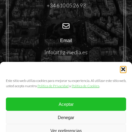
+34 610 05 26 93
Email
info(at)lg-media.es
Este sitio web utiliza cookies para mejorar su experiencia. Al utilizar este sitio web,
usted acepta nuestra
Política de Privacidad
y
Política de Cookies
.
Aceptar
@2025. LemonGrass Communications S.L.
Denegar
Política de Privacidad
|
Política de Cookies
|
Aviso Legal
Ver preferencias