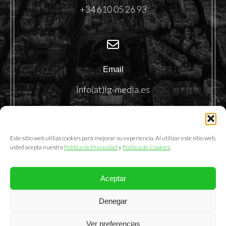
+34 610 05 26 93
Email
info(at)lg-media.es
Este sitio web utiliza cookies para mejorar su experiencia. Al utilizar este sitio web,
usted acepta nuestra
Política de Privacidad
y
Política de Cookies
.
Aceptar
@2025. LemonGrass Communications S.L.
Denegar
Política de Privacidad
|
Política de Cookies
|
Aviso Legal
Ver preferencias