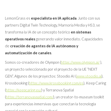
LemonGrass es
especialista en IA aplicada
. Junto con sus
partners Digital Twin Technology, Marnoria Media y HS3, se
transforma la IA de un concepto teórico
en sistemas
operativos reales
generando valor inmediato. Capacidades
de
creación de agentes de IA
autónomos y
automatización de canales
.
Somos co-creadores de Olympon (
https://www.olympon.ai/
),
un proyecto seleccionado por el proyecto de la UE “NEXT
GEN”. Algunos de los proyectos: Stoodio AI (
www.stoodio.ai
),
Krossbooking (
https://www.krossbooking.com/es
), Keep Caring
(
https://keepcaring.eu/
) y Terranova Spatial
(
https://terranovaspatial.com/
), un creator-to-museum toolkit
para experiencias inmersivas que conectan la tecnología
espacial con la narración cultural.