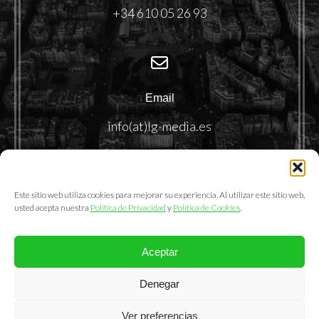
+34 610 05 26 93
Email
info(at)lg-media.es
Este sitio web utiliza cookies para mejorar su experiencia. Al utilizar este sitio web,
usted acepta nuestra
Política de Privacidad
y
Política de Cookies
.
Aceptar
@2025. LemonGrass Communications S.L.
Denegar
Política de Privacidad
|
Política de Cookies
|
Aviso Legal
Ver preferencias