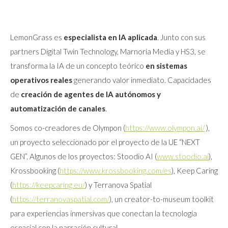
LemonGrass es
especialista en IA aplicada
. Junto con sus
partners Digital Twin Technology, Marnoria Media y HS3, se
transforma la IA de un concepto teórico
en sistemas
operativos reales
generando valor inmediato. Capacidades
de
creación de agentes de IA
autónomos y
automatización de canales
.
Somos co-creadores de Olympon (
https://www.olympon.ai/
),
un proyecto seleccionado por el proyecto de la UE “NEXT
GEN”. Algunos de los proyectos: Stoodio AI (
www.stoodio.ai
),
Krossbooking (
https://www.krossbooking.com/es
), Keep Caring
(
https://keepcaring.eu/
) y Terranova Spatial
(
https://terranovaspatial.com/
), un creator-to-museum toolkit
para experiencias inmersivas que conectan la tecnología
espacial con la narración cultural.