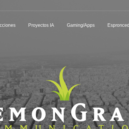
Producciones
Proyectos IA
Gaming/Apps
Espronceda
I
cciones
Proyectos IA
Gaming/Apps
Espronce