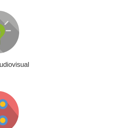
udiovisual
ativas, de producción y
 de contenido audiovisual:
s o cobertura audiovisual
ntos.
udiovisual
ing
ncias interactivas y
nan entretenimiento,
ara marcas y audiencias.