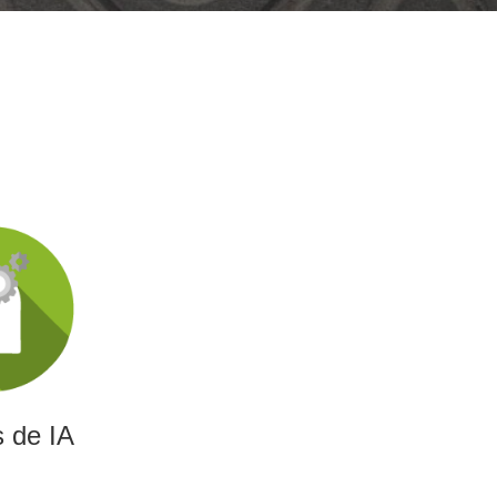
 de IA
gencia artificial capaces
 optimizar decisiones y
encia empresarial.
 de IA