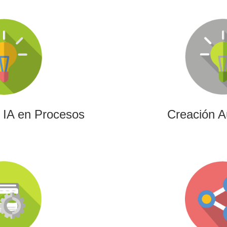
e IA en Procesos
Creación A
resa aprovechar el poder de
Ofrecemos soluciones cre
ramientas más avanzadas para
edición para cualquier tipo
la creación de contenidos.
vídeos promocionales, spot
de eve
e IA en Procesos
Creación A
ación (UE)
Gam
 de I+D+i alineados con
Desarrollamos experie
 conectando innovación
videojuegos que combi
anciación estratégica.
innovación y engagement p