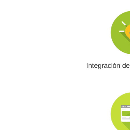
Integración d
La IA permitirá a su emp
los algoritmos y las her
el análisis de datos y 
Integración d
Investig
Impulsamos proyectos
programas europeos,
tecnológica con fin