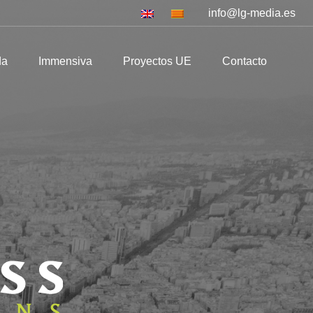
info@lg-media.es
mmensiva
Proyectos UE
Contacto
da
Immensiva
Proyectos UE
Contacto