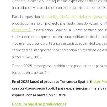
Desde que cambió su enfoque a las experiencias digitales i
ha producido y coproducido con éxito aproximadamente 40 e
Para la exposición
AI : Inteligencia Artificial del prestigios
produjo comisarió un proyecto premiado llamado «Common A
verse.com/
), La instalación Common-AI-Verse combina, por un
redes neuronales que permiten a una entidad artificial percib
movimiento, y, por otro, técnicas estadísticas y simbólicas ba
capacidad de interpretar esta percepción en términos de e
perspectiva grupal.
Desde 2025 Lemongrass también hace producciones para exp
basadas en la ubicación.
En el 2026 lanzó el proyecto Terranova Spatial (
https://t
creator-to-museum toolkit para experiencias inmersivas
espacial con la narración cultural
Consulta nuestras producciones