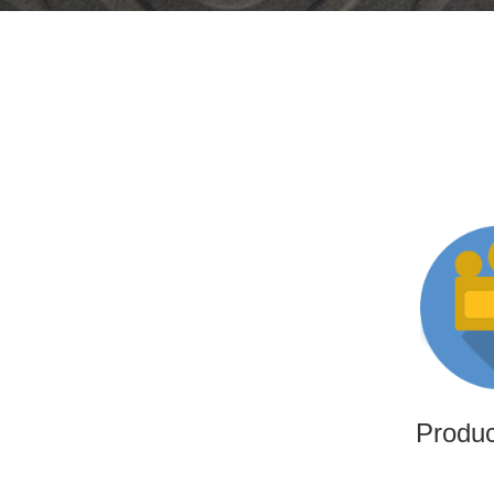
Produ
Somos una productora i
altamente experimentado
producciones i
Produ