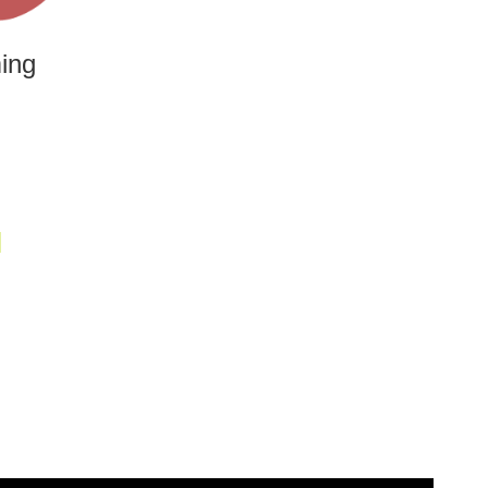
ing
M