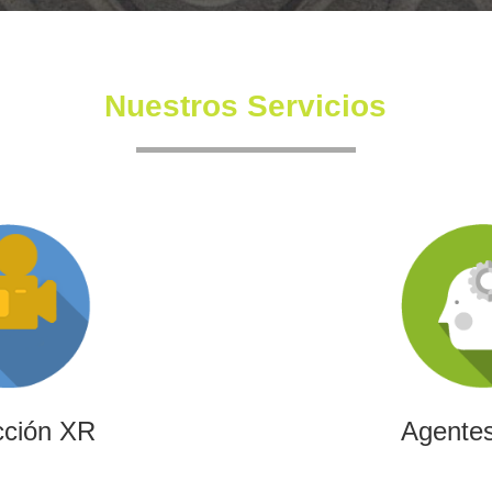
Nuestros Servicios
cción XR
Agentes
ndependiente con un equipo
Diseñamos agentes de inteli
 también en la creación de
de automatizar procesos,
nmersivas y de XR.
transformar la efici
cción XR
Agentes