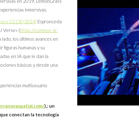
nmersivas en 2019, LemonGrass
xperiencias inmersivas.
o museo CCCB (2024)
Espronceda
I Verse» (
https://common-ai-
 lado, los últimos avances en
ir figuras humanas y su
sadas en IA que le dan la
mociones básicas y desde una
eriencias multiusuario
erranovaspatial.com/
),: un
 que conectan la tecnología