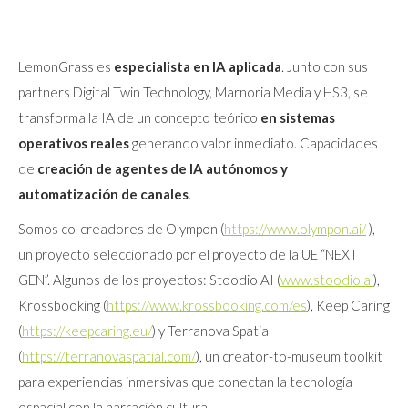
LemonGrass es
especialista en IA aplicada
. Junto con sus
partners Digital Twin Technology, Marnoria Media y HS3, se
transforma la IA de un concepto teórico
en sistemas
operativos reales
generando valor inmediato. Capacidades
de
creación de agentes de IA
autónomos y
automatización de canales
.
Somos co-creadores de Olympon (
https://www.olympon.ai/
),
un proyecto seleccionado por el proyecto de la UE “NEXT
GEN”. Algunos de los proyectos: Stoodio AI (
www.stoodio.ai
),
Krossbooking (
https://www.krossbooking.com/es
), Keep Caring
(
https://keepcaring.eu/
) y Terranova Spatial
(
https://terranovaspatial.com/
), un creator-to-museum toolkit
para experiencias inmersivas que conectan la tecnología
espacial con la narración cultural.