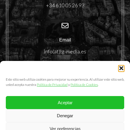
+34 610 05 26 93
Email
info(at)lg-media.es
Este sitio web utiliza cookies para mejorar su experiencia. Al utilizar este sitio web,
usted acepta nuestra
Política de Privacidad
y
Política de Cookies
.
Aceptar
@2025. LemonGrass Communications S.L.
Denegar
Política de Privacidad
|
Política de Cookies
|
Aviso Legal
Ver preferencias