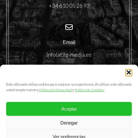
+34 610 05 26 93
Email
info(at)lg-media.es
Este sitio web utiliza cookies para mejorar su experiencia. Al utilizar este sitio web,
usted acepta nuestra
Política de Privacidad
y
Política de Cookies
.
Aceptar
@2025. LemonGrass Communications S.L.
Denegar
Política de Privacidad
|
Política de Cookies
|
Aviso Legal
Ver preferencias