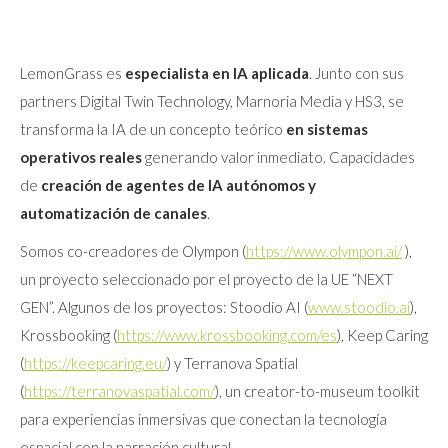
LemonGrass es
especialista en IA aplicada
. Junto con sus
partners Digital Twin Technology, Marnoria Media y HS3, se
transforma la IA de un concepto teórico
en sistemas
operativos reales
generando valor inmediato. Capacidades
de
creación de agentes de IA
autónomos y
automatización de canales
.
Somos co-creadores de Olympon (
https://www.olympon.ai/
),
un proyecto seleccionado por el proyecto de la UE “NEXT
GEN”. Algunos de los proyectos: Stoodio AI (
www.stoodio.ai
),
Krossbooking (
https://www.krossbooking.com/es
), Keep Caring
(
https://keepcaring.eu/
) y Terranova Spatial
(
https://terranovaspatial.com/
), un creator-to-museum toolkit
para experiencias inmersivas que conectan la tecnología
espacial con la narración cultural.