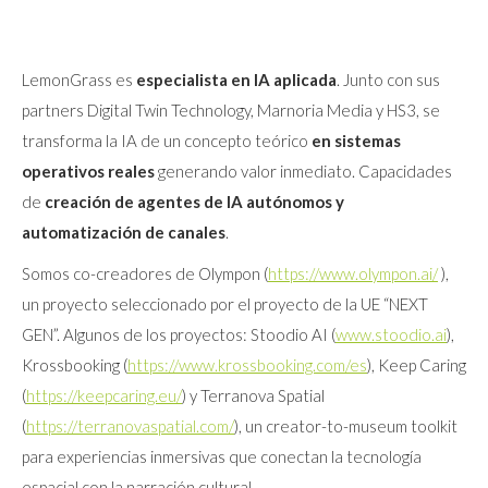
LemonGrass es
especialista en IA aplicada
. Junto con sus
partners Digital Twin Technology, Marnoria Media y HS3, se
transforma la IA de un concepto teórico
en sistemas
operativos reales
generando valor inmediato. Capacidades
de
creación de agentes de IA
autónomos y
automatización de canales
.
Somos co-creadores de Olympon (
https://www.olympon.ai/
),
un proyecto seleccionado por el proyecto de la UE “NEXT
GEN”. Algunos de los proyectos: Stoodio AI (
www.stoodio.ai
),
Krossbooking (
https://www.krossbooking.com/es
), Keep Caring
(
https://keepcaring.eu/
) y Terranova Spatial
(
https://terranovaspatial.com/
), un creator-to-museum toolkit
para experiencias inmersivas que conectan la tecnología
espacial con la narración cultural.