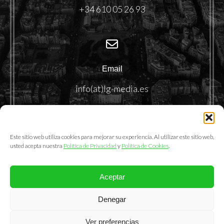
+34 610 05 26 93
Email
info(at)lg-media.es
Este sitio web utiliza cookies para mejorar su experiencia. Al utilizar este sitio web,
usted acepta nuestra
Política de Privacidad
y
Política de Cookies
.
Aceptar
@2025. LemonGrass Communications S.L.
Denegar
Política de Privacidad
|
Política de Cookies
|
Aviso Legal
Ver preferencias