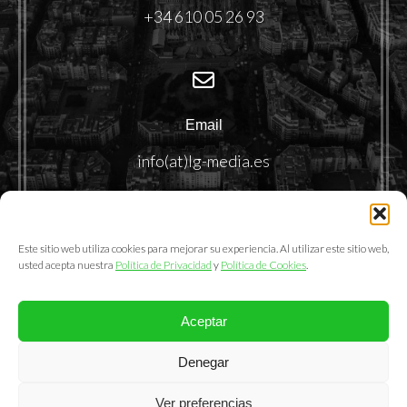
+34 610 05 26 93
Email
info(at)lg-media.es
Este sitio web utiliza cookies para mejorar su experiencia. Al utilizar este sitio web,
usted acepta nuestra
Política de Privacidad
y
Política de Cookies
.
Aceptar
@2025. LemonGrass Communications S.L.
Denegar
Política de Privacidad
|
Política de Cookies
|
Aviso Legal
Ver preferencias