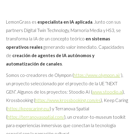
LemonGrass es
especialista en IA aplicada
. Junto con sus
partners Digital Twin Technology, Marnoria Media y HS3, se
transforma la IA de un concepto teórico
en sistemas
operativos reales
generando valor inmediato. Capacidades
de
creación de agentes de IA
autónomos y
automatización de canales
.
Somos co-creadores de Olympon (
https://www.olympon.ai/
),
un proyecto seleccionado por el proyecto de la UE “NEXT
GEN”. Algunos de los proyectos: Stoodio AI (
www.stoodio.ai
),
Krossbooking (
https://www.krossbooking.com/es
), Keep Caring
(
https://keepcaring.eu/
) y Terranova Spatial
(
https://terranovaspatial.com/
), un creator-to-museum toolkit
para experiencias inmersivas que conectan la tecnología
espacial con la narración cultural.