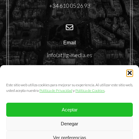
+34 610 05 26 93
Email
info(at)lg-media.es
Este sitio web utiliza cookies para mejorar su experiencia. Al utilizar este sitio web,
usted acepta nuestra
Política de Privacidad
y
Política de Cookies
.
Aceptar
@2025. LemonGrass Communications S.L.
Denegar
Política de Privacidad
|
Política de Cookies
|
Aviso Legal
Ver preferencias