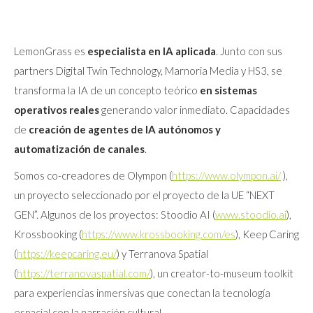
LemonGrass es
especialista en IA aplicada
. Junto con sus
partners Digital Twin Technology, Marnoria Media y HS3, se
transforma la IA de un concepto teórico
en sistemas
operativos reales
generando valor inmediato. Capacidades
de
creación de agentes de IA
autónomos y
automatización de canales
.
Somos co-creadores de Olympon (
https://www.olympon.ai/
),
un proyecto seleccionado por el proyecto de la UE “NEXT
GEN”. Algunos de los proyectos: Stoodio AI (
www.stoodio.ai
),
Krossbooking (
https://www.krossbooking.com/es
), Keep Caring
(
https://keepcaring.eu/
) y Terranova Spatial
(
https://terranovaspatial.com/
), un creator-to-museum toolkit
para experiencias inmersivas que conectan la tecnología
espacial con la narración cultural.