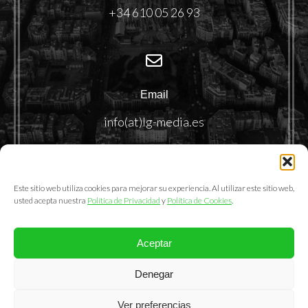
+34 610 05 26 93
Email
info(at)lg-media.es
Este sitio web utiliza cookies para mejorar su experiencia. Al utilizar este sitio web,
usted acepta nuestra
Política de Privacidad
y
Política de Cookies
.
Aceptar
@2025. LemonGrass Communications S.L.
Denegar
Política de Privacidad
|
Política de Cookies
|
Aviso Legal
Ver preferencias