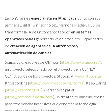
LemonGrass es
especialista en IA aplicada
. Junto con sus
partners Digital Twin Technology, Marnoria Media y HS3, se
transforma la IA de un concepto teórico
en sistemas
operativos reales
generando valor inmediato. Capacidades
de
creación de agentes de IA
autónomos y
automatización de canales
.
Somos co-creadores de Olympon (
https://www.olympon.ai/
),
un proyecto seleccionado por el proyecto de la UE “NEXT
GEN”. Algunos de los proyectos: Stoodio AI (
www.stoodio.ai
),
Krossbooking (
https://www.krossbooking.com/es
), Keep Caring
(
https://keepcaring.eu/
) y Terranova Spatial
(
https://terranovaspatial.com/
), un creator-to-museum toolkit
para experiencias inmersivas que conectan la tecnología
espacial con la narración cultural.