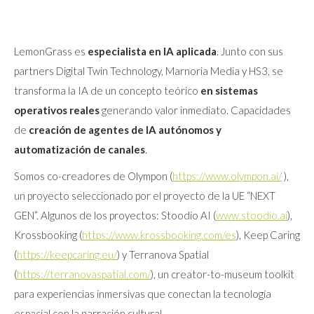
LemonGrass es
especialista en IA aplicada
. Junto con sus
partners Digital Twin Technology, Marnoria Media y HS3, se
transforma la IA de un concepto teórico
en sistemas
operativos reales
generando valor inmediato. Capacidades
de
creación de agentes de IA
autónomos y
automatización de canales
.
Somos co-creadores de Olympon (
https://www.olympon.ai/
),
un proyecto seleccionado por el proyecto de la UE “NEXT
GEN”. Algunos de los proyectos: Stoodio AI (
www.stoodio.ai
),
Krossbooking (
https://www.krossbooking.com/es
), Keep Caring
(
https://keepcaring.eu/
) y Terranova Spatial
(
https://terranovaspatial.com/
), un creator-to-museum toolkit
para experiencias inmersivas que conectan la tecnología
espacial con la narración cultural.