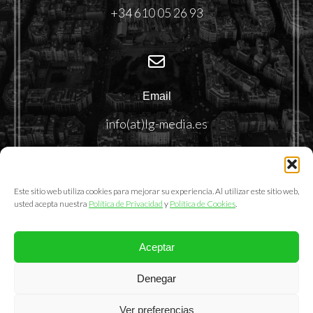
+34 610 05 26 93
Email
info(at)lg-media.es
Este sitio web utiliza cookies para mejorar su experiencia. Al utilizar este sitio web,
usted acepta nuestra
Política de Privacidad
y
Política de Cookies
.
Aceptar
@2025. LemonGrass Communications S.L.
Denegar
Política de Privacidad
|
Política de Cookies
|
Aviso Legal
Ver preferencias