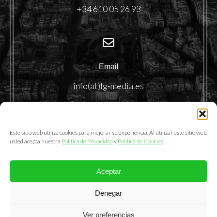
+34 610 05 26 93
Email
info(at)lg-media.es
Este sitio web utiliza cookies para mejorar su experiencia. Al utilizar este sitio web,
usted acepta nuestra
Política de Privacidad
y
Política de Cookies
.
Aceptar
@2025. LemonGrass Communications S.L.
Denegar
Política de Privacidad
|
Política de Cookies
|
Aviso Legal
Ver preferencias