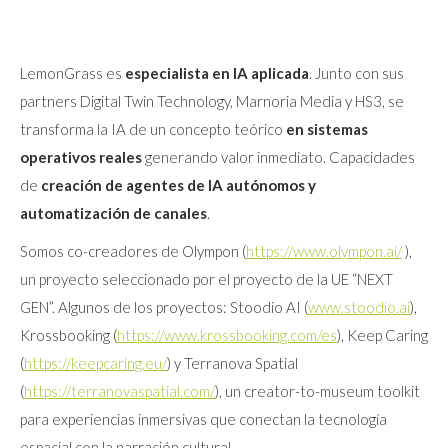
LemonGrass es
especialista en IA aplicada
. Junto con sus
partners Digital Twin Technology, Marnoria Media y HS3, se
transforma la IA de un concepto teórico
en sistemas
operativos reales
generando valor inmediato. Capacidades
de
creación de agentes de IA
autónomos y
automatización de canales
.
Somos co-creadores de Olympon (
https://www.olympon.ai/
),
un proyecto seleccionado por el proyecto de la UE “NEXT
GEN”. Algunos de los proyectos: Stoodio AI (
www.stoodio.ai
),
Krossbooking (
https://www.krossbooking.com/es
), Keep Caring
(
https://keepcaring.eu/
) y Terranova Spatial
(
https://terranovaspatial.com/
), un creator-to-museum toolkit
para experiencias inmersivas que conectan la tecnología
espacial con la narración cultural.