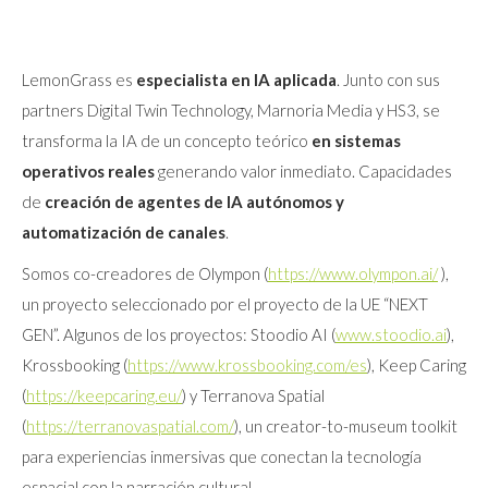
LemonGrass es
especialista en IA aplicada
. Junto con sus
partners Digital Twin Technology, Marnoria Media y HS3, se
transforma la IA de un concepto teórico
en sistemas
operativos reales
generando valor inmediato. Capacidades
de
creación de agentes de IA
autónomos y
automatización de canales
.
Somos co-creadores de Olympon (
https://www.olympon.ai/
),
un proyecto seleccionado por el proyecto de la UE “NEXT
GEN”. Algunos de los proyectos: Stoodio AI (
www.stoodio.ai
),
Krossbooking (
https://www.krossbooking.com/es
), Keep Caring
(
https://keepcaring.eu/
) y Terranova Spatial
(
https://terranovaspatial.com/
), un creator-to-museum toolkit
para experiencias inmersivas que conectan la tecnología
espacial con la narración cultural.