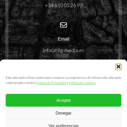
+34 610 05 26 93
Email
info(at)lg-media.es
Este sitio web utiliza cookies para mejorar su experiencia. Al utilizar este sitio web,
usted acepta nuestra
Política de Privacidad
y
Política de Cookies
.
Aceptar
@2025. LemonGrass Communications S.L.
Denegar
Política de Privacidad
|
Política de Cookies
|
Aviso Legal
Ver preferencias