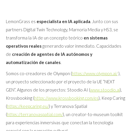
LemonGrass es
especialista en IA aplicada
. Junto con sus
partners Digital Twin Technology, Marnoria Media y HS3, se
transforma la IA de un concepto teórico
en sistemas
operativos reales
generando valor inmediato. Capacidades
de
creación de agentes de IA
autónomos y
automatización de canales
.
Somos co-creadores de Olympon (
https://www.olympon.ai/
),
un proyecto seleccionado por el proyecto de la UE “NEXT
GEN”. Algunos de los proyectos: Stoodio AI (
www.stoodio.ai
),
Krossbooking (
https://www.krossbooking.com/es
), Keep Caring
(
https://keepcaring.eu/
) y Terranova Spatial
(
https://terranovaspatial.com/
), un creator-to-museum toolkit
para experiencias inmersivas que conectan la tecnología
espacial con la narración cultural.