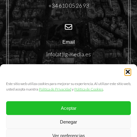
+34 610 05 26 93
Email
info(at)lg-media.es
Este sitio web utiliza cookies para mejorar su experiencia. Al utilizar este sitio web,
usted acepta nuestra
Política de Privacidad
y
Política de Cookies
.
Aceptar
@2025. LemonGrass Communications S.L.
Denegar
Política de Privacidad
|
Política de Cookies
|
Aviso Legal
Ver preferencias