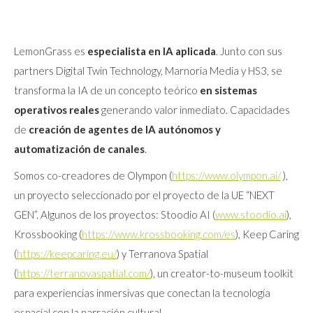
LemonGrass es
especialista en IA aplicada
. Junto con sus
partners Digital Twin Technology, Marnoria Media y HS3, se
transforma la IA de un concepto teórico
en sistemas
operativos reales
generando valor inmediato. Capacidades
de
creación de agentes de IA
autónomos y
automatización de canales
.
Somos co-creadores de Olympon (
https://www.olympon.ai/
),
un proyecto seleccionado por el proyecto de la UE “NEXT
GEN”. Algunos de los proyectos: Stoodio AI (
www.stoodio.ai
),
Krossbooking (
https://www.krossbooking.com/es
), Keep Caring
(
https://keepcaring.eu/
) y Terranova Spatial
(
https://terranovaspatial.com/
), un creator-to-museum toolkit
para experiencias inmersivas que conectan la tecnología
espacial con la narración cultural.