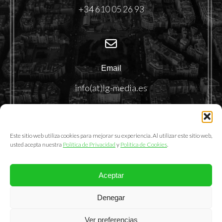
+34 610 05 26 93
Email
info(at)lg-media.es
Este sitio web utiliza cookies para mejorar su experiencia. Al utilizar este sitio web,
usted acepta nuestra
Política de Privacidad
y
Política de Cookies
.
Aceptar
@2025. LemonGrass Communications S.L.
Denegar
Política de Privacidad
|
Política de Cookies
|
Aviso Legal
Ver preferencias