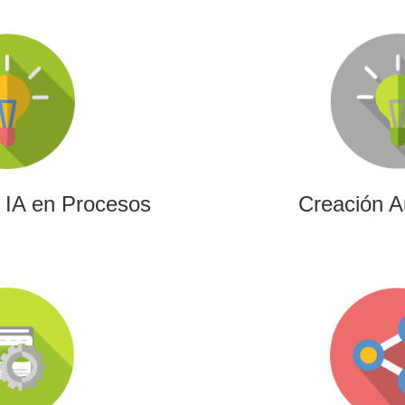
e IA en Procesos
Creación A
resa aprovechar el poder de
Ofrecemos soluciones cre
ramientas más avanzadas para
edición para cualquier tipo
la creación de contenidos.
vídeos promocionales, spot
de eve
e IA en Procesos
Creación A
ación (UE)
Gam
 de I+D+i alineados con
Desarrollamos experie
 conectando innovación
videojuegos que combi
anciación estratégica.
innovación y engagement p