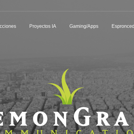
Producciones
Proyectos IA
Gaming/Apps
Espronceda
I
cciones
Proyectos IA
Gaming/Apps
Espronce