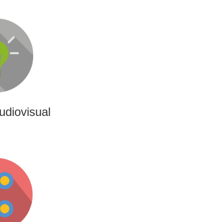
udiovisual
ativas, de producción y
 de contenido audiovisual:
s o cobertura audiovisual
ntos.
udiovisual
ing
ncias interactivas y
nan entretenimiento,
ara marcas y audiencias.