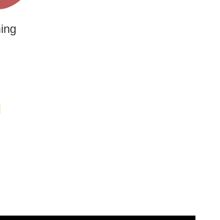
ing
M