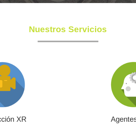
Nuestros Servicios
cción XR
Agentes
ndependiente con un equipo
Diseñamos agentes de inteli
 también en la creación de
de automatizar procesos,
nmersivas y de XR.
transformar la efici
cción XR
Agentes