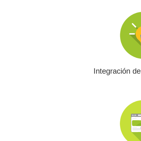
Integración d
La IA permitirá a su emp
los algoritmos y las her
el análisis de datos y 
Integración d
Investig
Impulsamos proyectos
programas europeos,
tecnológica con fin