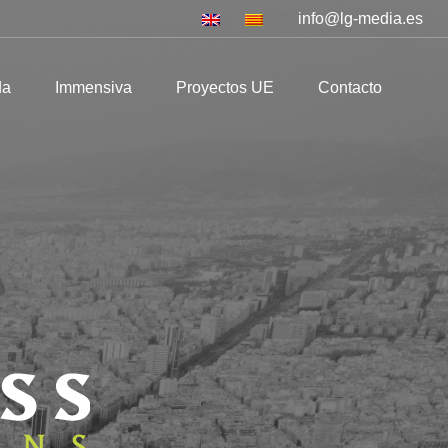
info@lg-media.es
mmensiva
Proyectos UE
Contacto
da
Immensiva
Proyectos UE
Contacto