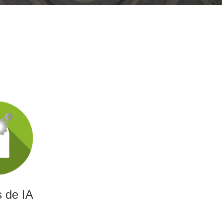
 de IA
gencia artificial capaces
 optimizar decisiones y
encia empresarial.
 de IA