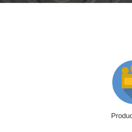
Produ
Somos una productora i
altamente experimentado
producciones i
Produ