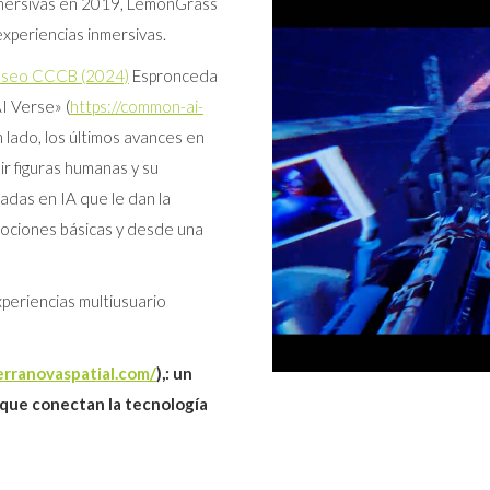
nmersivas en 2019, LemonGrass
xperiencias inmersivas.
o museo CCCB (2024)
Espronceda
I Verse» (
https://common-ai-
 lado, los últimos avances en
ir figuras humanas y su
sadas en IA que le dan la
mociones básicas y desde una
eriencias multiusuario
erranovaspatial.com/
),: un
 que conectan la tecnología