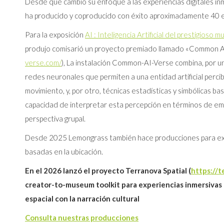
Desde que cambió su enfoque a las experiencias digitales i
ha producido y coproducido con éxito aproximadamente 40 e
Para la exposición
AI : Inteligencia Artificial del prestigios
produjo comisarió un proyecto premiado llamado «Common A
verse.com/
), La instalación Common-AI-Verse combina, por un
redes neuronales que permiten a una entidad artificial percib
movimiento, y, por otro, técnicas estadísticas y simbólicas ba
capacidad de interpretar esta percepción en términos de e
perspectiva grupal.
Desde 2025 Lemongrass también hace producciones para exp
basadas en la ubicación.
En el 2026 lanzó el proyecto Terranova Spatial (
https://t
creator-to-museum toolkit para experiencias inmersivas
espacial con la narración cultural
Consulta nuestras producciones