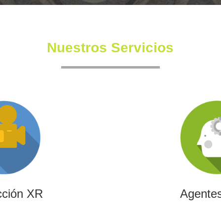
Nuestros Servicios
cción XR
Agentes
ndependiente con un equipo
Diseñamos agentes de inteli
 también en la creación de
de automatizar procesos,
nmersivas y de XR.
transformar la efici
cción XR
Agentes