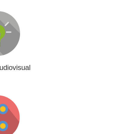
udiovisual
ativas, de producción y
 de contenido audiovisual:
s o cobertura audiovisual
ntos.
udiovisual
ing
ncias interactivas y
nan entretenimiento,
ara marcas y audiencias.