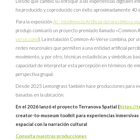
Desde que cambió su enfoque a las experiencias digitales i
ha producido y coproducido con éxito aproximadamente 40 e
Para la exposición
AI : Inteligencia Artificial del prestigios
produjo comisarió un proyecto premiado llamado «Common A
verse.com/
), La instalación Common-AI-Verse combina, por un
redes neuronales que permiten a una entidad artificial percib
movimiento, y, por otro, técnicas estadísticas y simbólicas ba
capacidad de interpretar esta percepción en términos de e
perspectiva grupal.
Desde 2025 Lemongrass también hace producciones para exp
basadas en la ubicación.
En el 2026 lanzó el proyecto Terranova Spatial (
https://t
creator-to-museum toolkit para experiencias inmersivas
espacial con la narración cultural
Consulta nuestras producciones