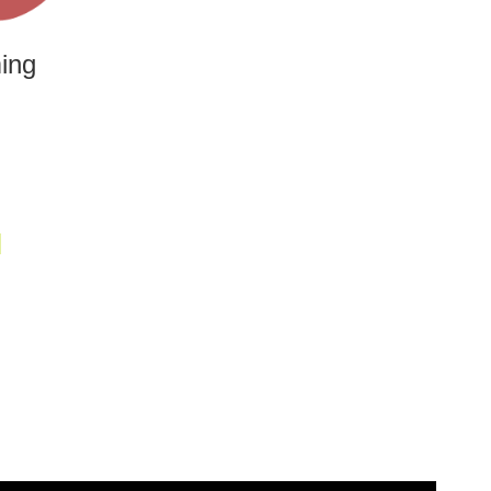
ing
M