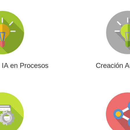
e IA en Procesos
Creación A
resa aprovechar el poder de
Ofrecemos soluciones cre
ramientas más avanzadas para
edición para cualquier tipo
la creación de contenidos.
vídeos promocionales, spot
de eve
e IA en Procesos
Creación A
ación (UE)
Gam
 de I+D+i alineados con
Desarrollamos experie
 conectando innovación
videojuegos que combi
anciación estratégica.
innovación y engagement p