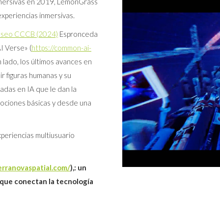
nmersivas en 2019, LemonGrass
xperiencias inmersivas.
o museo CCCB (2024)
Espronceda
I Verse» (
https://common-ai-
 lado, los últimos avances en
ir figuras humanas y su
sadas en IA que le dan la
mociones básicas y desde una
eriencias multiusuario
erranovaspatial.com/
),: un
 que conectan la tecnología