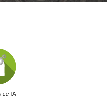
 de IA
gencia artificial capaces
 optimizar decisiones y
encia empresarial.
 de IA