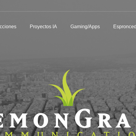
Producciones
Proyectos IA
Gaming/Apps
Espronceda
I
cciones
Proyectos IA
Gaming/Apps
Espronce