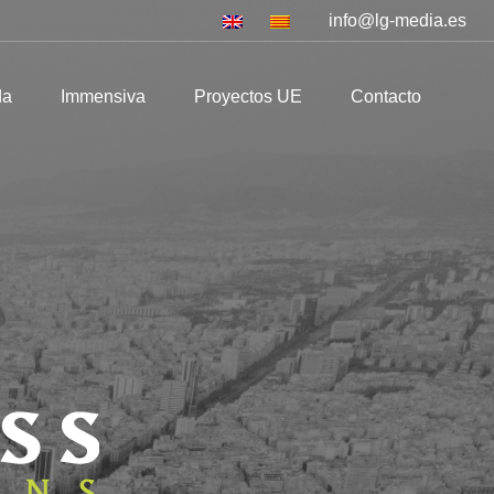
info@lg-media.es
mmensiva
Proyectos UE
Contacto
da
Immensiva
Proyectos UE
Contacto