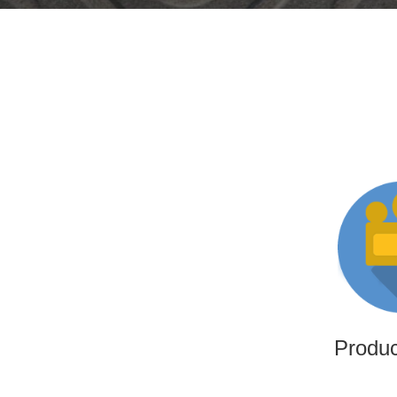
Produ
Somos una productora i
altamente experimentado
producciones i
Produ