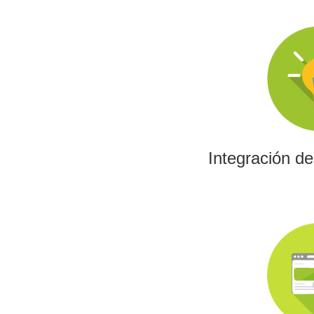
Integración d
La IA permitirá a su emp
los algoritmos y las her
el análisis de datos y 
Integración d
Investig
Impulsamos proyectos
programas europeos,
tecnológica con fin