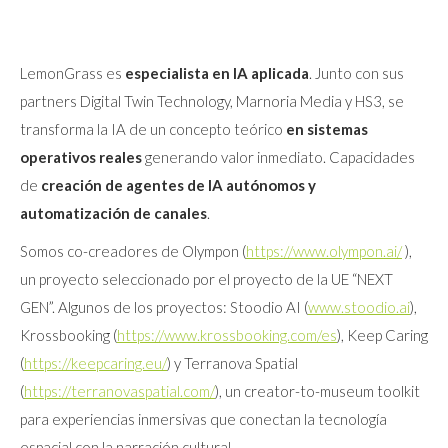
LemonGrass es
especialista en IA aplicada
. Junto con sus
partners Digital Twin Technology, Marnoria Media y HS3, se
transforma la IA de un concepto teórico
en sistemas
operativos reales
generando valor inmediato. Capacidades
de
creación de agentes de IA
autónomos y
automatización de canales
.
Somos co-creadores de Olympon (
https://www.olympon.ai/
),
un proyecto seleccionado por el proyecto de la UE “NEXT
GEN”. Algunos de los proyectos: Stoodio AI (
www.stoodio.ai
),
Krossbooking (
https://www.krossbooking.com/es
), Keep Caring
(
https://keepcaring.eu/
) y Terranova Spatial
(
https://terranovaspatial.com/
), un creator-to-museum toolkit
para experiencias inmersivas que conectan la tecnología
espacial con la narración cultural.