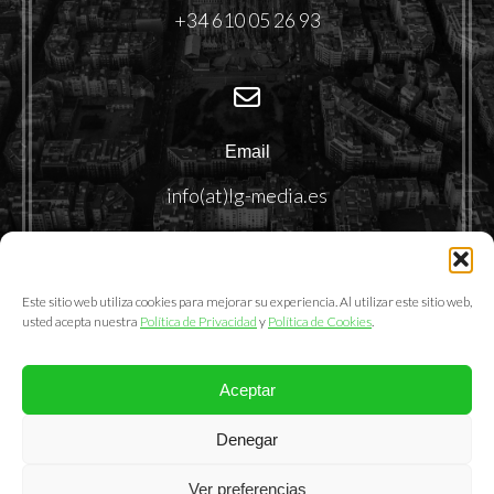
+34 610 05 26 93
Email
info(at)lg-media.es
Este sitio web utiliza cookies para mejorar su experiencia. Al utilizar este sitio web,
usted acepta nuestra
Política de Privacidad
y
Política de Cookies
.
Aceptar
@2025. LemonGrass Communications S.L.
Denegar
Política de Privacidad
|
Política de Cookies
|
Aviso Legal
Ver preferencias